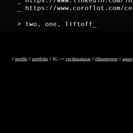
//>>>
//
profile
//
portfolio
// IG >>
ceciliazalazar
//
ellauniverse
//
aqua+